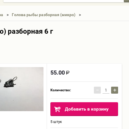
за
Голова рыбы разборная (микро)
) разборная 6 г
55.00
−
+
Количество:
Добавить в корзину
5 штук