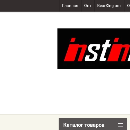
Главная
Опт
BearKing опт
О
Каталог товаров