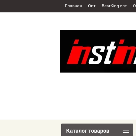
Главная
Опт
BearKing опт
О
Каталог товаров