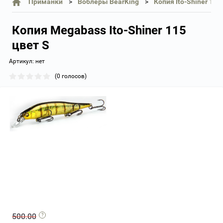
Приманки
Воблеры BearKing
Копия Ito-Shiner 115
Копия Megabass Ito-Shiner 115
цвет S
Артикул:
нет
(0 голосов)
500.00