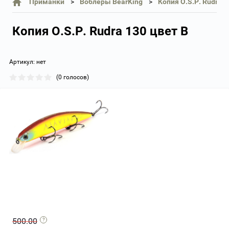
Приманки
Воблеры BearKing
Копия O.S.P. Rudra 1
Копия O.S.P. Rudra 130 цвет B
Артикул:
нет
(0 голосов)
500.00