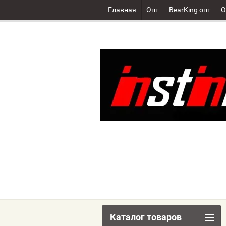
Главная
Опт
BearKing опт
О
Каталог товаров